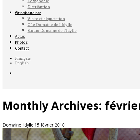
Le vignoble
Distribution
Oenotourisme
Visite et dégustation
Gîte Domaine de l’Idylle
Studio Domaine de l’Idylle
Actus
Photos
Contact
Français
English
Monthly Archives:
févrie
Domaine_Idylle
15 février 2018