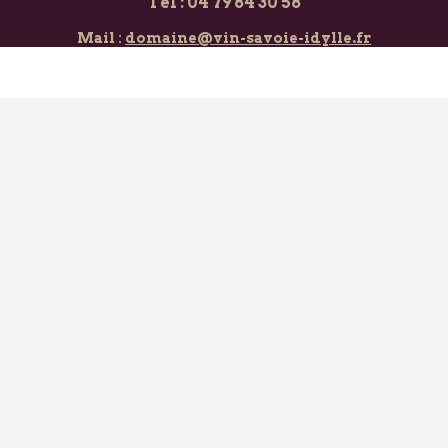
Tél : 04 79 84 30 58
Mail :
domaine@vin-savoie-idylle.fr