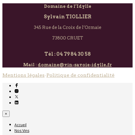
Domaine de l’Idylle
Sylvain TIOLLIER
345 Rue de la Croix de l’Ormaie
73800 CRUET
Tél : 04 79 84 30 58
Mail :
domaine@vin-savoie-idylle.fr
Mentions légales
-
Politique de confidentialité
×
Accueil
Nos Vins