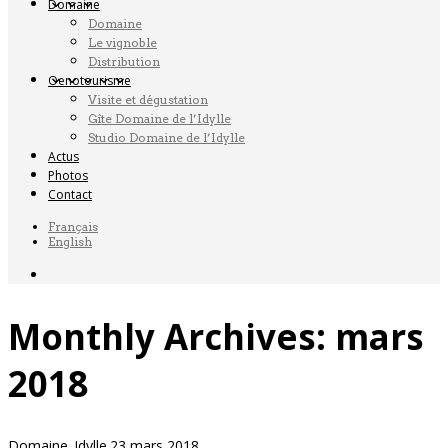
Domaine
Domaine
Le vignoble
Distribution
Oenotourisme
Visite et dégustation
Gîte Domaine de l’Idylle
Studio Domaine de l’Idylle
Actus
Photos
Contact
Français
English
Monthly Archives:
mars
2018
Domaine_Idylle
23 mars 2018