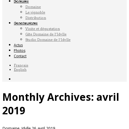
Domaine
Domaine
Le vignoble
Distribution
Oenotourisme
Visite et dégustation
Gîte Domaine de l’Idylle
Studio Domaine de l’Idylle
Actus
Photos
Contact
Français
English
Monthly Archives:
avril
2019
Domaine_Idylle
26 avril 2019