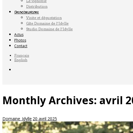
Le vignoble
Distribution
Oenotourisme
Visite et dégustation
Gîte Domaine de l’Idylle
Studio Domaine de l’Idylle
Actus
Photos
Contact
Français
English
Monthly Archives:
avril 
Domaine_Idylle
20 avril 2025