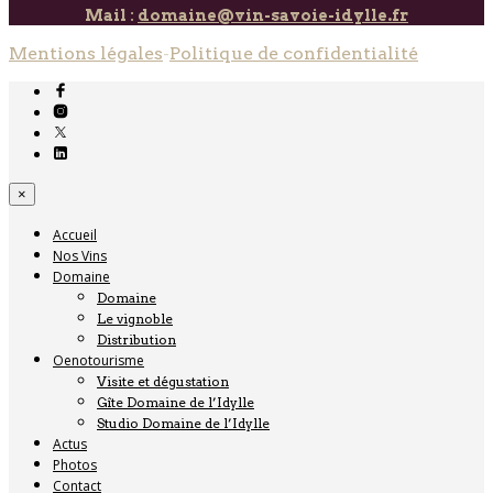
Mail :
domaine@vin-savoie-idylle.fr
Mentions légales
-
Politique de confidentialité
×
Accueil
Nos Vins
Domaine
Domaine
Le vignoble
Distribution
Oenotourisme
Visite et dégustation
Gîte Domaine de l’Idylle
Studio Domaine de l’Idylle
Actus
Photos
Contact