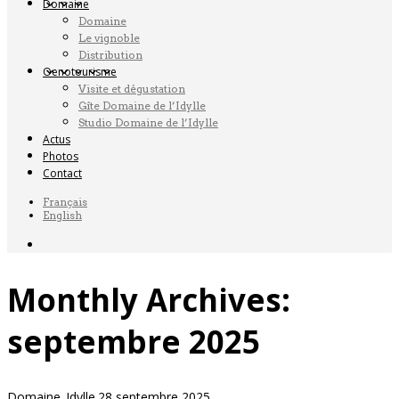
Domaine
Domaine
Le vignoble
Distribution
Oenotourisme
Visite et dégustation
Gîte Domaine de l’Idylle
Studio Domaine de l’Idylle
Actus
Photos
Contact
Français
English
Monthly Archives:
septembre 2025
Domaine_Idylle
28 septembre 2025