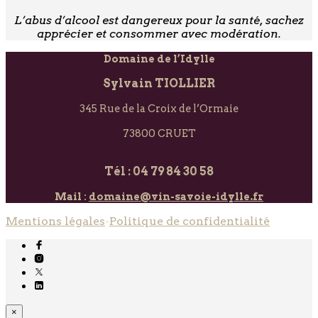
L’abus d’alcool est dangereux pour la santé, sachez
apprécier et consommer avec modération.
Domaine de l’Idylle
Sylvain TIOLLIER
345 Rue de la Croix de l’Ormaie
73800 CRUET
Tél : 04 79 84 30 58
Mail :
domaine@vin-savoie-idylle.fr
Mentions légales
-
Politique de confidentialité
×