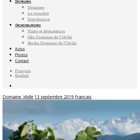
Domaine
Domaine
Le vignoble
Distribution
Oenotourisme
Visite et dégustation
Gîte Domaine de l’Idylle
Studio Domaine de l’Idylle
Actus
Photos
Contact
Français
English
Domaine_Idylle
13 septembre 2019
Français