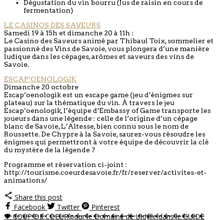
Dégustation du vin bourru (Jus de raisin en cours de
fermentation)
LE CASINOS DES SAVEURS
Samedi 19 à 15h et dimanche 20 à 11h :
Le Casino des Saveurs animé par Thibaul Toix, sommelier et
passionné des Vins de Savoie, vous plongera d’une manière
ludique dans les cépages, arômes et saveurs des vins de
Savoie.
ESCAP’OENOLOGIK
Dimanche 20 octobre
Escap’oenologik est un escape game (jeu d’énigmes sur
plateau) sur la thématique du vin. À travers le jeu
Escap’oenologik, l’équipe d’Embassy of Game transporte les
joueurs dans une légende : celle de l’origine d’un cépage
blanc de Savoie, L’Altesse, bien connu sous le nom de
Roussette. De Chypre à la Savoie, saurez-vous résoudre les
énigmes qui permettront à votre équipe de découvrir la clé
du mystère de la légende ?
Programme et réservation ci-joint :
http://tourisme.coeurdesavoie.fr/fr/reserver/activites-et-
animations/
Share this post
Facebook
Twitter
Pinterest
♥ COUP DE COEUR pour le Domaine de L’Idylle dans le GUIDE