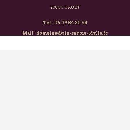
73800 CRUET
Tél : 04 79 84 30 58
Mail :
domaine@vin-savoie-idylle.fr