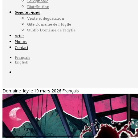
Le vignoble
Distribution
Oenotourisme
Visite et dégustation
Gîte Domaine de l’Idylle
Studio Domaine de l’Idylle
Actus
Photos
Contact
Français
English
Domaine_Idylle
19 mars 2026
Français