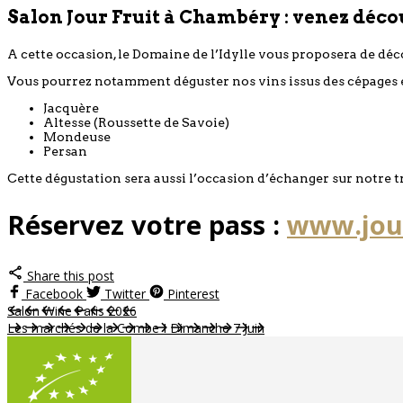
Salon Jour Fruit à Chambéry : venez découv
A cette occasion, le Domaine de l’Idylle vous proposera de déc
Vous pourrez notamment déguster nos vins issus des cépages 
Jacquère
Altesse (Roussette de Savoie)
Mondeuse
Persan
Cette dégustation sera aussi l’occasion d’échanger sur notre t
Réservez votre pass :
www.jour
Share this post
Facebook
Twitter
Pinterest
Salon Wine Paris 2026
Les marchés de la Combe I Dimanche 7 Juin