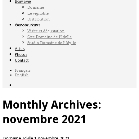
Domaine
Domaine
Le vignoble
Distribution
Oenotourisme
Visite et dégustation
Gîte Domaine de l’Idylle
Studio Domaine de l’Idylle
Actus
Photos
Contact
Français
English
Monthly Archives:
novembre 2021
Domaine_Idylle
1 novembre 2021