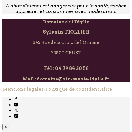
L’abus d’alcool est dangereux pour la santé, sachez
apprécier et consommer avec modération.
Domaine de l’Idylle
Sylvain TIOLLIER
345 Rue de la Croix de l’Ormaie
73800 CRUET
Tél : 04 79 84 30 58
Mail :
domaine@vin-savoie-idylle.fr
Mentions légales
-
Politique de confidentialité
×