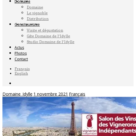
Domaine
Domaine
Le vignoble
Distribution
Oenotourisme
Visite et dégustation
Gîte Domaine de l’Idylle
Studio Domaine de l’Idylle
Actus
Photos
Contact
Français
English
Domaine_Idylle
1 novembre 2021
Français