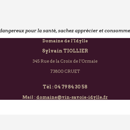
t dangereux pour la santé, sachez apprécier et consomm
Domaine de l’Idylle
Sylvain TIOLLIER
345 Rue de la Croix de l’Ormaie
73800 CRUET
Tél : 04 79 84 30 58
Mail :
domaine@vin-savoie-idylle.fr