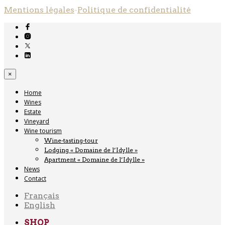
Mentions légales
-
Politique de confidentialité
×
Home
Wines
Estate
Vineyard
Wine tourism
Wine-tasting-tour
Lodging « Domaine de l’Idylle »
Apartment « Domaine de l’Idylle »
News
Contact
Français
English
SHOP