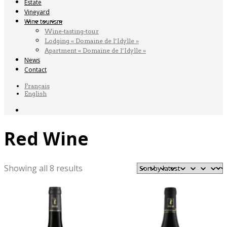
Estate
Vineyard
Wine tourism
Wine-tasting-tour
Lodging « Domaine de l’Idylle »
Apartment « Domaine de l’Idylle »
News
Contact
Français
English
Red Wine
Sorted
Showing all 8 results
by
latest