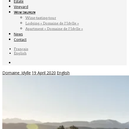
Estate
Vineyard
Wine tourism
Wine-tasting-tour
Lodging « Domaine de l’Idylle »
Apartment « Domaine de l’Idylle »
News
Contact
Français
English
Domaine_Idylle
19 April 2020
English