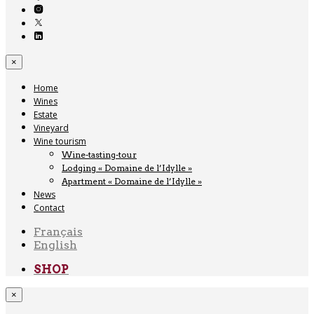
×
Home
Wines
Estate
Vineyard
Wine tourism
Wine-tasting-tour
Lodging « Domaine de l’Idylle »
Apartment « Domaine de l’Idylle »
News
Contact
Français
English
SHOP
×